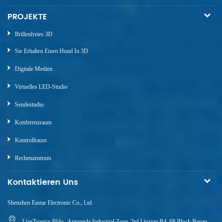
PROJEKTE
Brillenfreies 3D
Sie Erhalten Einen Hund In 3D
Digitale Medien
Virtuelles LED-Studio
Sendestudio
Konferenzraum
Kontrollraum
Rechenzentrum
Kontaktieren Uns
Shenzhen Eastar Electronic Co., Ltd.
LianTronics Bldg., Antongda Industrial Zone, 3rd Liuxian Rd, 68 Block Baoan,