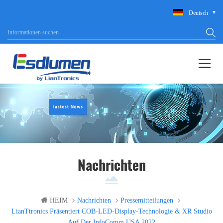
Deutsch
Nachrichten
HEIM
Nachrichten
Pressemitteilungen
LianTtronics Präsentiert COB-LED-Display-Technologie & XR Studio
Auf Der InfoComm USA 2022