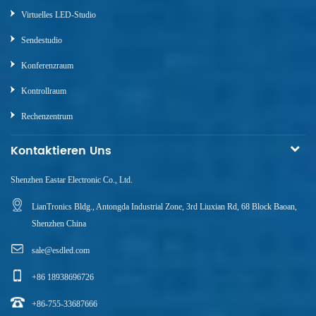
Virtuelles LED-Studio
Sendestudio
Konferenzraum
Kontrollraum
Rechenzentrum
Kontaktieren Uns
Shenzhen Eastar Electronic Co., Ltd.
LianTronics Bldg., Antongda Industrial Zone, 3rd Liuxian Rd, 68 Block Baoan,
Shenzhen China
sale@esdled.com
+86 18938696726
+86-755-33687666