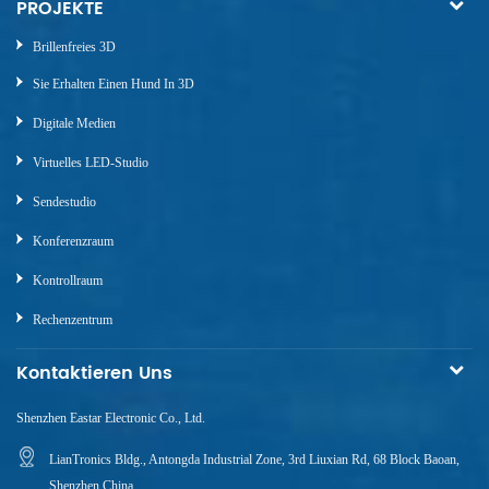
PROJEKTE
Brillenfreies 3D
Sie Erhalten Einen Hund In 3D
Digitale Medien
Virtuelles LED-Studio
Sendestudio
Konferenzraum
Kontrollraum
Rechenzentrum
Kontaktieren Uns
Shenzhen Eastar Electronic Co., Ltd.
LianTronics Bldg., Antongda Industrial Zone, 3rd Liuxian Rd, 68 Block Baoan,
Shenzhen China