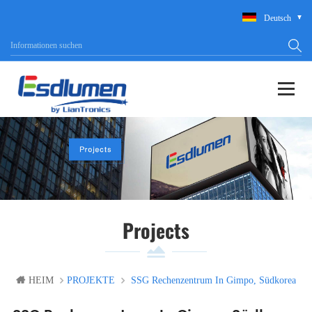
Deutsch
Projects
HEIM
PROJEKTE
SSG Rechenzentrum In Gimpo, Südkorea